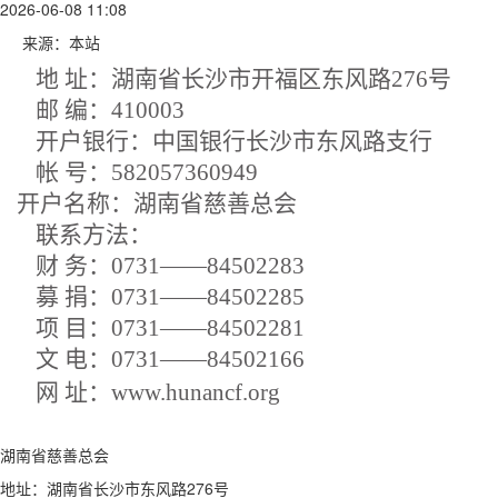
2026-06-08 11:08
来源：本站
地
址：湖南省长沙市开福区东风路276号
邮
编：410003
开户银行：中国银行长沙市东风路支行
帐
号：
582057360949
开户名称：湖南省慈善总会
联系方法：
财
务：
0731——84502283
募
捐：
0731——84502285
项
目：
0731——84502281
文
电：
0731——84502166
网
址：
www.hunancf.org
湖南省慈善总会
地址：湖南省长沙市东风路276号